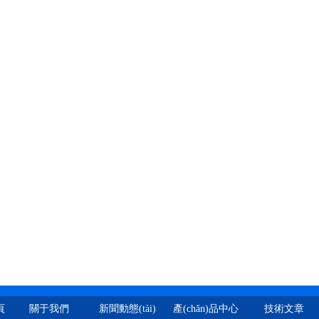
頁
關于我們
新聞動態(tài)
產(chǎn)品中心
技術文章