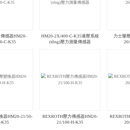
傳感器HM20-
HM20-2X/400-C-K35液壓系統
力士樂壓
60-C-K35
(tǒng)壓力測量傳感器
20
HM20-21/50-
REXROTH壓力傳感器HM20-
REXROT
-K35
21/100-H-K35
20