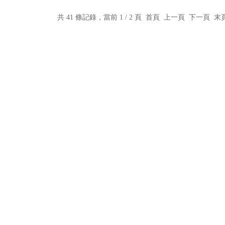
共 41 條記錄，當前 1 / 2 頁 首頁 上一頁
下一頁
末