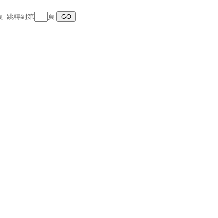
頁
跳轉到第
頁