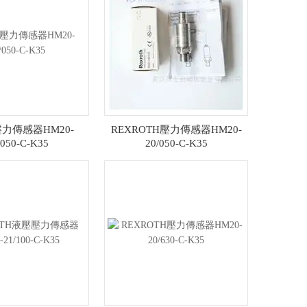
力傳感器HM20-
REXROTH壓力傳感器HM20-
/050-C-K35
20/050-C-K35