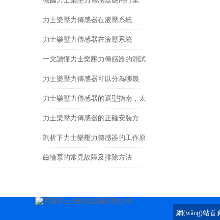
德國力士樂壓力傳感器應用行業
(yè)有哪些
力士樂壓力傳感器在液壓系統
(tǒng)中的維護、保養(yǎng)及更換
力士樂壓力傳感器在液壓系統
全流程指南
(tǒng)的應用和工作原理
一文讀懂力士樂壓力傳感器的測試
方法及原理
力士樂壓力傳感器可以分為哪幾
類，你知道嗎？
力士樂壓力傳感器的選型指南，太
有用了！
力士樂壓力傳感器的正確安裝方
法，趕緊收藏起來慢慢看
剖析下力士樂壓力傳感器的工作原
理和常見的應用
齒輪泵的常見故障及排除方法
網(wǎng)站首