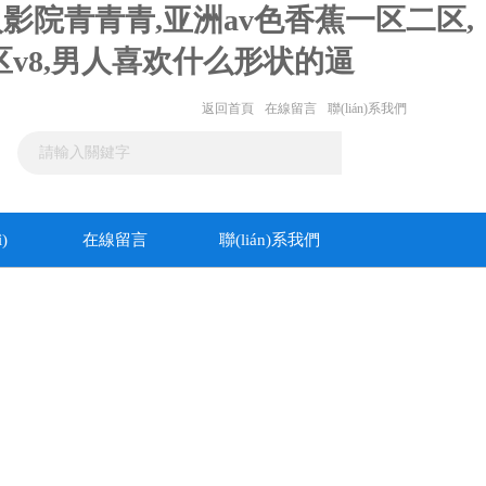
人影院青青青,亚洲av色香蕉一区二区,
区v8,男人喜欢什么形状的逼
返回首頁
在線留言
聯(lián)系我們
)
在線留言
聯(lián)系我們