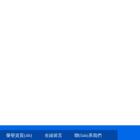
榮譽資質(zhì)
在線留言
聯(lián)系我們