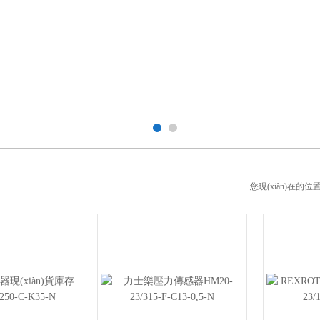
您現(xiàn)在的位